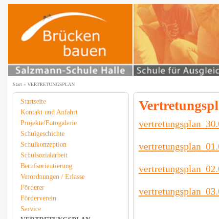
Start
»
VERTRETUNGSPLAN
Startseite
Vertretungsp
Kontakt und Anfahrt
vertretungsplan_30
Projekte/Fotogalerie
Schulgeschichte
Schulkonzeption
vertretungsplan_01
Schulsozialarbeit
Berufsorientierung
vertretungsplan_02
Verordnungen / Erlasse
Förderer
vertretungsplan_03
Förderverein
Service