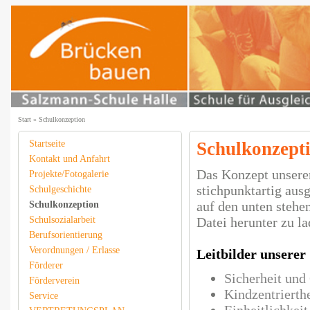
Start
»
Schulkonzeption
Startseite
Schulkonzept
Kontakt und Anfahrt
Das Konzept unserer
Projekte/Fotogalerie
stichpunktartig aus
Schulgeschichte
auf den unten stehe
Schulkonzeption
Schulsozialarbeit
Datei herunter zu la
Berufsorientierung
Verordnungen / Erlasse
Leitbilder unserer
Förderer
Sicherheit und
Förderverein
Kindzentrierthe
Service