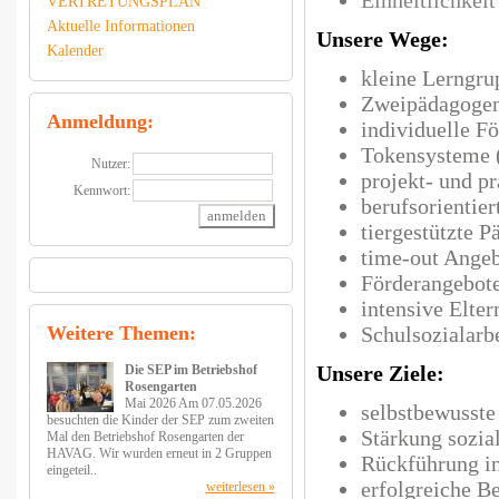
Einheitlichkei
VERTRETUNGSPLAN
Aktuelle Informationen
Unsere Wege:
Kalender
kleine Lerngru
Zweipädagoge
Anmeldung:
individuelle F
Tokensysteme (
Nutzer:
projekt- und p
Kennwort:
berufsorientier
tiergestützte 
time-out Ange
Förderangebote
intensive Elter
Weitere Themen:
Schulsozialar
Unsere Ziele:
Die SEP im Betriebshof
Rosengarten
Mai 2026 Am 07.05.2026
selbstbewusste
besuchten die Kinder der SEP zum zweiten
Stärkung sozi
Mal den Betriebshof Rosengarten der
HAVAG. Wir wurden erneut in 2 Gruppen
Rückführung in
eingeteil..
erfolgreiche B
weiterlesen »